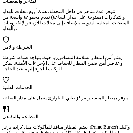
المتاجر والمعفيات
تتوفر عدة متاجر في داخل المحطة. هناك أربع محلات للهدايا
والتذكارات (مفتوحة على مدار الساعة) تقدم مجموعة واسعة من
المنتجات المحلية اليدوية، بالإضافة إلى محلات للأزياء والإلكترونيات
والهدايا.
الشرطة والأمن
يهتم أمن المطار بسلامة المسافرين، حيث يتواجد ضباط شرطة
وعناصر أمن ضمن المطار للحفاظ على الإجراءات الأمنية. يمكن
للركاب اللجوء إليهم عند الحاجة.
الخدمات الطبية
يتوفر بمطار المنستير مركز طبي للطوارئ يعمل على مدار الساعة.
المطاعم والمقاهي
يضم المطار منافذ للمأكولات مثل 'برايم برغر' (Prime Burger) و'كيك
آند بيكس' (Cakes & Bakes) و'كافيه-إن' (Cafe-Inn). يمكن للركاب