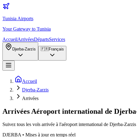
Tunisia Airports
Your Gateway to Tunisia
Accueil
Arrivées
Départs
Services
Djerba-Zarzis
🇫🇷
Français
Accueil
Djerba-Zarzis
Arrivées
Arrivées Aéroport international de Djerba
Suivez tous les vols arrivée à l'aéroport international de Djerba-Zarz
DJERBA
•
Mises à jour en temps réel