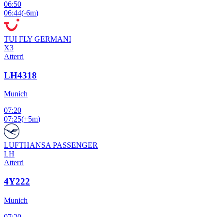
06:50
06:44
(
-6m
)
TUI FLY GERMANI
X3
Atterri
LH4318
Munich
07:20
07:25
(
+5m
)
LUFTHANSA PASSENGER
LH
Atterri
4Y222
Munich
07:20