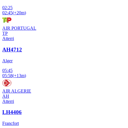
02:25
02:45
(
+20m
)
AIR PORTUGAL
TP
Atterri
AH4712
Alger
05:45
05:58
(
+13m
)
AIR ALGERIE
AH
Atterri
LH4406
Francfort