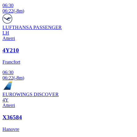
06:30
06:22
(
-8m
)
LUFTHANSA PASSENGER
LH
Atterri
4Y210
Francfort
06:30
06:22
(
-8m
)
EUROWINGS DISCOVER
4Y
Atterri
X36584
Hanovre