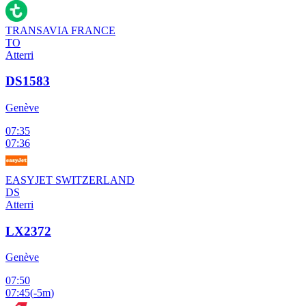
TRANSAVIA FRANCE
TO
Atterri
DS1583
Genève
07:35
07:36
EASYJET SWITZERLAND
DS
Atterri
LX2372
Genève
07:50
07:45
(
-5m
)