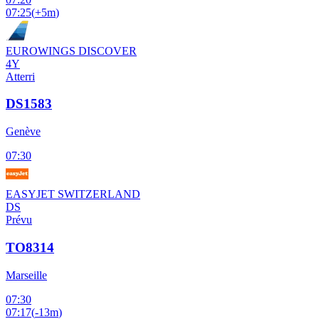
07:25
(
+5m
)
EUROWINGS DISCOVER
4Y
Atterri
DS1583
Genève
07:30
EASYJET SWITZERLAND
DS
Prévu
TO8314
Marseille
07:30
07:17
(
-13m
)