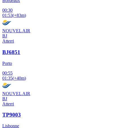
Bordeaux
00:30
01:53
(
+83m
)
NOUVEL AIR
BJ
Atterri
BJ6851
Porto
00:55
01:35
(
+40m
)
NOUVEL AIR
BJ
Atterri
TP9003
Lisbonne