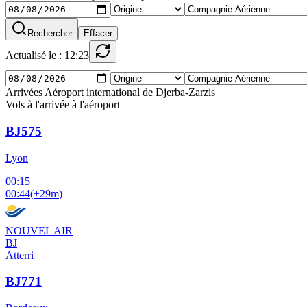
Rechercher
Effacer
Actualisé le : 12:23
Arrivées Aéroport international de Djerba-Zarzis
Vols à l'arrivée à l'aéroport
BJ575
Lyon
00:15
00:44
(
+29m
)
NOUVEL AIR
BJ
Atterri
BJ771